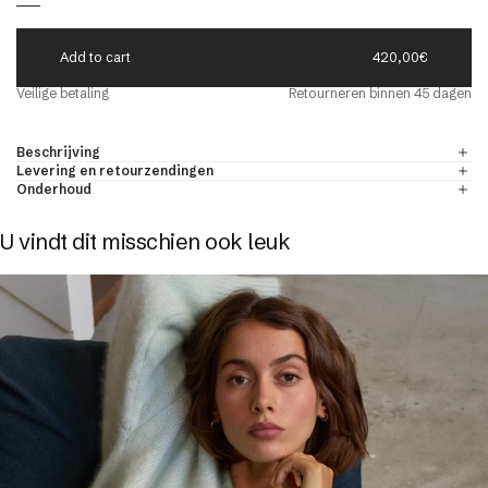
paca
A
d
d
t
o
c
a
r
t
420,00€
Veilige betaling
Retourneren binnen 45 dagen
eld
ONDE-HALS TRUIEN VOOR HEREN
ONTDEKKEN
r
Beschrijving
Levering en retourzendingen
& kasjmier
Onderhoud
U vindt dit misschien ook leuk